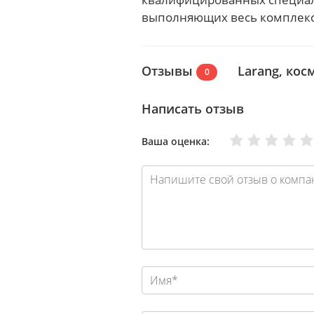
выполняющих весь комплекс 
Отзывы
Larang, кос
0
Написать отзыв
Очень плохо
Нормально
Плохо
Хорошо
Отлично
Ваша оценка: