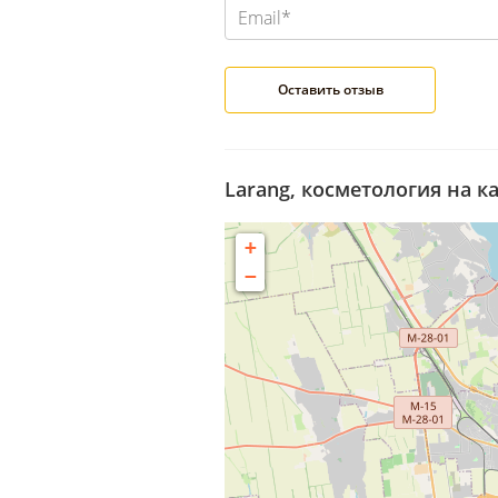
Larang, косметология на к
+
−