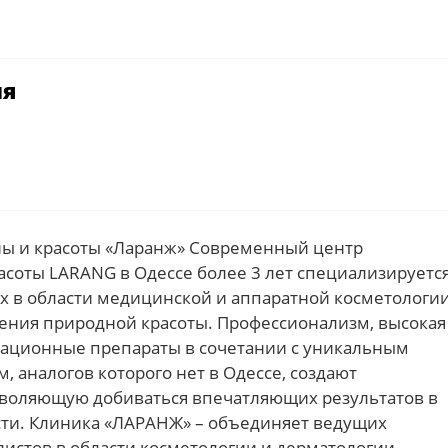
ия
ны и красоты «Ларанж» Современный центр
асоты LARANG в Одессе более 3 лет специализируетс
 в области медицинской и аппаратной косметологи
ления природной красоты. Профессионализм, высокая
вационные препараты в сочетании с уникальным
 аналогов которого нет в Одессе, создают
воляющую добиваться впечатляющих результатов в
ти. Клиника «ЛАРАНЖ» – объединяет ведущих
стов в области косметологии и дерматологии,