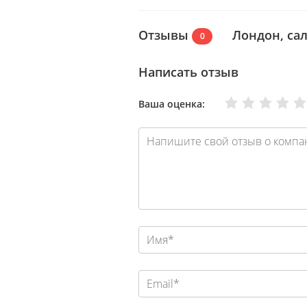
Отзывы
Лондон, са
0
Написать отзыв
Очень плохо
Нормально
Плохо
Хорошо
Отлично
Ваша оценка: