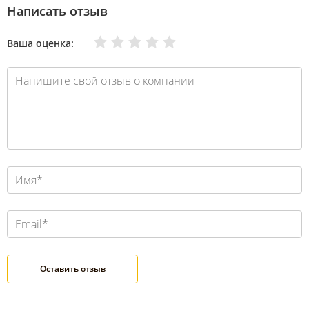
Написать отзыв
Очень плохо
Нормально
Плохо
Хорошо
Отлично
Ваша оценка: