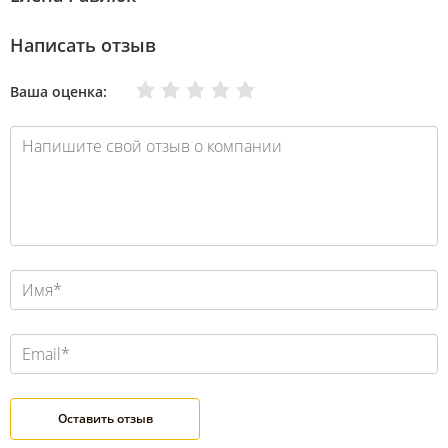
Написать отзыв
Очень плохо
Нормально
Плохо
Хорошо
Отлично
Ваша оценка: