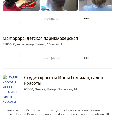
+380(67)737-48-91
Mamapapa, детская парикмахерская
65000, Одесса, улица Гоголя, 10, офис 1
+380 (48) 701-28-89
Студия красоты Инны Гольман, салон
красоты
65000, Одесса, Улица Польская, 14
Салон красоты Инны Гольман находится Польской угол Бунина, в
центре Одессы. Руководит салоном Инна, мастер с опытом работы 30