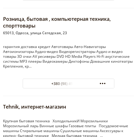
Розница, бытовая , компьютерная техника,
спорттовары
65013, Одесса, улица Сегедская, 23
гарантия доставка кредит Автотовары Авто-Навигаторы
Автоионизаторы Аудио-видео Видеорегистраторы Аудио и видео
товары 3D очки AV ресиверы DVD HD Media Players Hi-Fi акустические
системы MP3 плееры Видеокамеры Диктофоны Домашние кинотеатры
Крепления, кр…
+380 (98) 495-07-40
Tehnik, интернет-магазин
Крупная бытовая техника ХолодильникИ Морозильники
Морозильный ларь Винные шкафы Газовые плиты Посудомоечные
машины Стиральные машины Сушильные машины Аксессуары к
крупно- бытовой технике Мелкая бытовая техника …