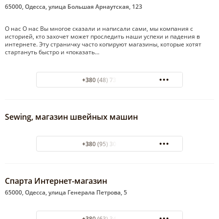
65000, Одесса, улица Большая Арнаутская, 123
О нас О нас Вы многое сказали и написали сами, мы компания с
историей, кто захочет может проследить наши успехи и падения в
интернете. Эту страничку часто копируют магазины, которые хотят
стартануть быстро и «показать…
+380 (48) 737-88-40
Sewing, магазин швейных машин
+380 (95) 304-20-05
Спарта Интернет-магазин
65000, Одесса, улица Генерала Петрова, 5
+380 (63) 349-94-90