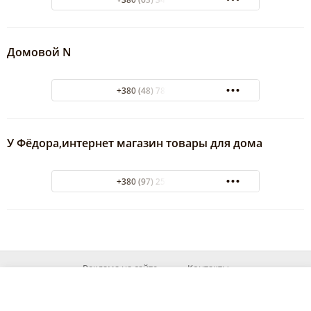
Домовой N
+380 (48) 787-52-58
У Фёдора,интернет магазин товары для дома
+380 (97) 259-25-59
Реклама на сайте
Контакты
© 2026 MyOd.info
При використанні матеріалів із сайту посилання на джерело обов'язкове.