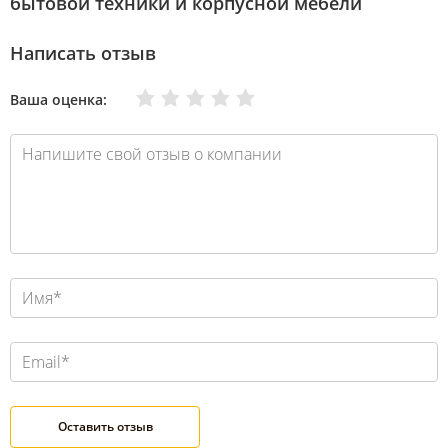
бытовой техники и корпусной мебели
Написать отзыв
Очень плохо
Нормально
Плохо
Хорошо
Отлично
Ваша оценка: