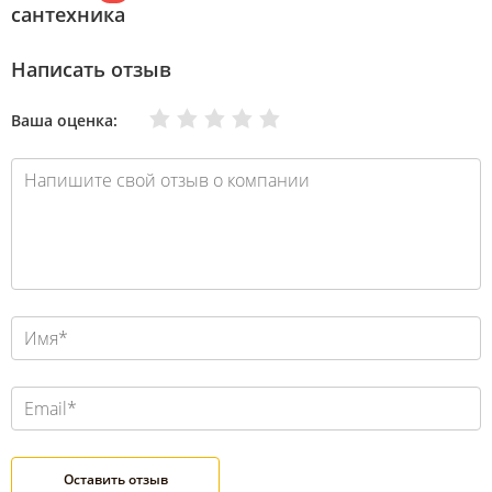
сантехника
Написать отзыв
Очень плохо
Нормально
Плохо
Хорошо
Отлично
Ваша оценка: