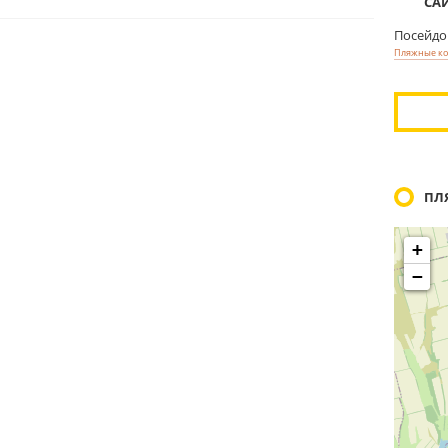
СА
Посейдо
Пляжные к
ПЛ
+
−