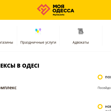
агазины
Праздничные услуги
Адвокаты
КСЫ В ОДЕСІ
ПО
омплекс
Посейдо
НО