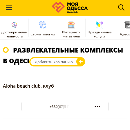
Достопримеча-
Интернет-
Праздничные
Стоматологии
Адво
тельности
магазины
услуги
РАЗВЛЕКАТЕЛЬНЫЕ КОМПЛЕКСЫ
В ОДЕСІ
Добавить компанию
Aloha beach club, клуб
+380(67)517-27-27