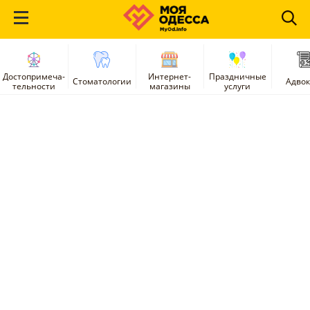
Достопримеча-
Интернет-
Праздничные
Стоматологии
Адво
тельности
магазины
услуги