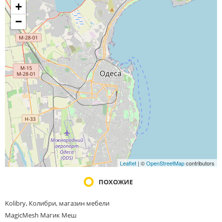
+
−
Leaflet
| ©
OpenStreetMap
contributors
ПОХОЖИЕ
Kolibry, Колибри, магазин мебели
MagicMesh Магик Меш