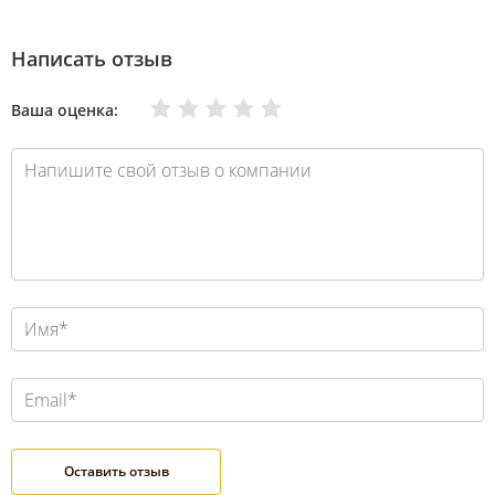
Написать отзыв
Очень плохо
Нормально
Плохо
Хорошо
Отлично
Ваша оценка: