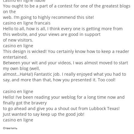
casino en ligne fiable
You ought to be a part of a contest for one of the greatest blogs
on the
web. I’m going to highly recommend this site!
casino en ligne francais
Hello to all, how is all, I think every one is getting more from
this website, and your views are good in support
of new visitors.
casino en ligne
This design is wicked! You certainly know how to keep a reader
entertained.
Between your wit and your videos, I was almost moved to start
my own blog (well,
almost…HaHa!) Fantastic job. I really enjoyed what you had to
say, and more than that, how you presented it. Too cool!
casino en ligne
Hello! I’ve been reading your weblog for a long time now and
finally got the bravery
to go ahead and give you a shout out from Lubbock Texas!
Just wanted to say keep up the good job!
casino en ligne
Ответить