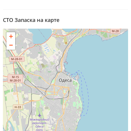
СТО Запаска на карте
+
−