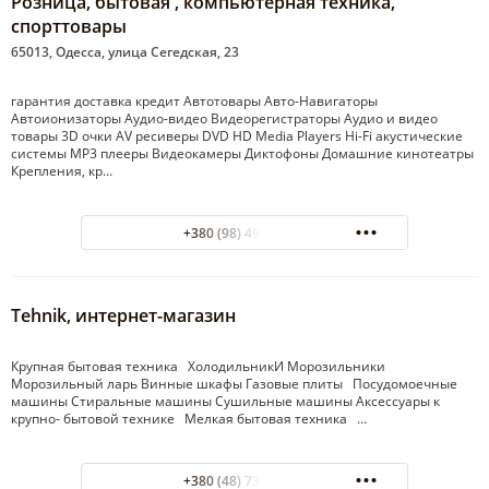
Розница, бытовая , компьютерная техника,
спорттовары
65013, Одесса, улица Сегедская, 23
гарантия доставка кредит Автотовары Авто-Навигаторы
Автоионизаторы Аудио-видео Видеорегистраторы Аудио и видео
товары 3D очки AV ресиверы DVD HD Media Players Hi-Fi акустические
системы MP3 плееры Видеокамеры Диктофоны Домашние кинотеатры
Крепления, кр…
+380 (98) 495-07-40
Tehnik, интернет-магазин
Крупная бытовая техника ХолодильникИ Морозильники
Морозильный ларь Винные шкафы Газовые плиты Посудомоечные
машины Стиральные машины Сушильные машины Аксессуары к
крупно- бытовой технике Мелкая бытовая техника …
+380 (48) 737-39-01