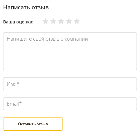
Написать отзыв
Очень плохо
Нормально
Плохо
Хорошо
Отлично
Ваша оценка: