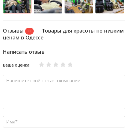
Отзывы
Товары для красоты по низким
0
ценам в Одессе
Написать отзыв
Очень плохо
Нормально
Плохо
Хорошо
Отлично
Ваша оценка: