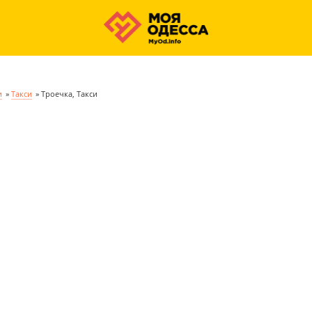
и
»
Такси
»
Троечка, Такси