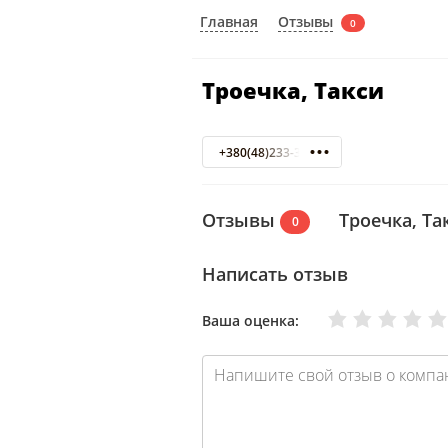
Отзывы
Главная
0
Троечка, Такси
+380(48)233-33-36
Отзывы
Троечка, Та
0
Написать отзыв
Очень плохо
Нормально
Плохо
Хорошо
Отлично
Ваша оценка: