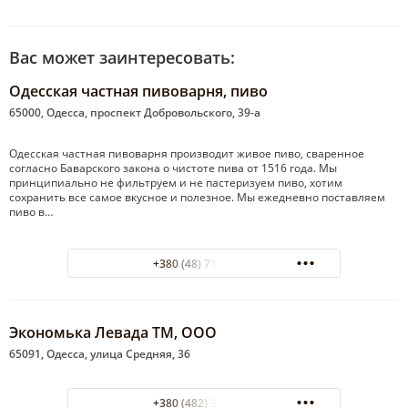
Вас может заинтересовать:
Одесская частная пивоварня, пиво
65000, Одесса, проспект Добровольского, 39-а
Одесская частная пивоварня производит живое пиво, сваренное
согласно Баварского закона о чистоте пива от 1516 года. Мы
принципиально не фильтруем и не пастеризуем пиво, хотим
сохранить все самое вкусное и полезное. Мы ежедневно поставляем
пиво в…
+380 (48) 719-67-69
Экономька Левада ТМ, ООО
65091, Одесса, улица Средняя, 36
+380 (482) 37-57-89