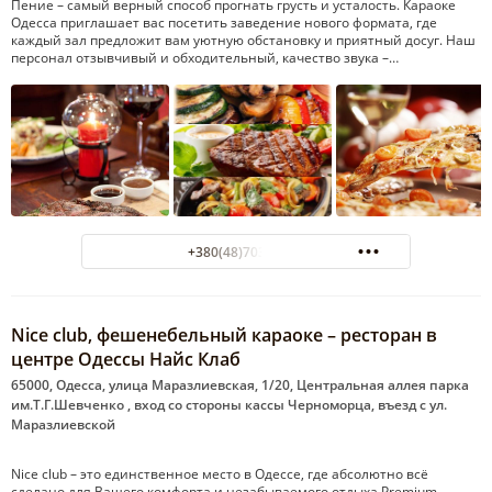
Пение – самый верный способ прогнать грусть и усталость. Караоке
Одесса приглашает вас посетить заведение нового формата, где
каждый зал предложит вам уютную обстановку и приятный досуг. Наш
персонал отзывчивый и обходительный, качество звука –…
+380(48)703-78-05
Nice club, фешенебельный караоке – ресторан в
центре Одессы Найс Клаб
65000, Одесса, улица Маразлиевская, 1/20, Центральная аллея парка
им.Т.Г.Шевченко , вход со стороны кассы Черноморца, въезд с ул.
Маразлиевской
Nice club – это единственное место в Одессе, где абсолютно всё
сделано для Вашего комфорта и незабываемого отдыха Premium