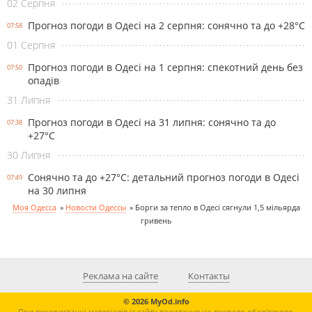
02 Серпня
Прогноз погоди в Одесі на 2 серпня: сонячно та до +28°С
07:58
01 Серпня
Прогноз погоди в Одесі на 1 серпня: спекотний день без
07:50
опадів
31 Липня
Прогноз погоди в Одесі на 31 липня: сонячно та до
07:38
+27°С
30 Липня
Сонячно та до +27°С: детальний прогноз погоди в Одесі
07:49
на 30 липня
Моя Одесса
»
Новости Одессы
»
Борги за тепло в Одесі сягнули 1,5 мільярда
гривень
Реклама на сайте
Контакты
© 2026 MyOd.info
При використанні матеріалів із сайту посилання на джерело обов'язкове.