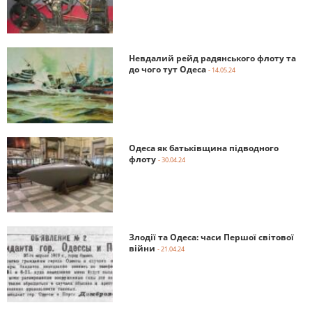
Невдалий рейд радянського флоту та
до чого тут Одеса
- 14.05.24
Одеса як батьківщина підводного
флоту
- 30.04.24
Злодії та Одеса: часи Першої світової
війни
- 21.04.24