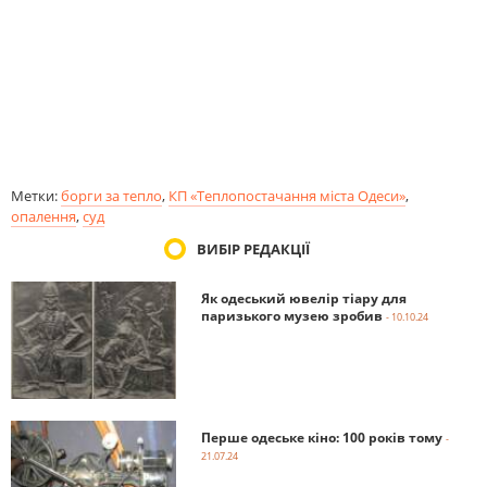
Метки:
борги за тепло
,
КП «Теплопостачання міста Одеси»
,
опалення
,
суд
ВИБІР РЕДАКЦІЇ
Як одеський ювелір тіару для
паризького музею зробив
- 10.10.24
Перше одеське кіно: 100 років тому
-
21.07.24