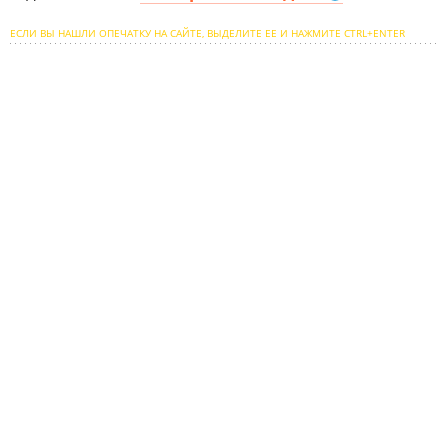
ЕСЛИ ВЫ НАШЛИ ОПЕЧАТКУ НА САЙТЕ, ВЫДЕЛИТЕ ЕЕ И НАЖМИТЕ CTRL+ENTER