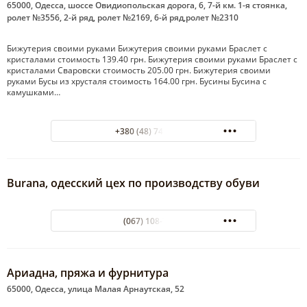
65000, Одесса, шоссе Овидиопольская дорога, 6, 7-й км. 1-я стоянка,
ролет №3556, 2-й ряд, ролет №2169, 6-й ряд,ролет №2310
Бижутерия своими руками Бижутерия своими руками Браслет с
кристалами стоимость 139.40 грн. Бижутерия своими руками Браслет с
кристалами Сваровски стоимость 205.00 грн. Бижутерия своими
руками Бусы из хрусталя стоимость 164.00 грн. Бусины Бусина с
камушками…
+380 (48) 746-87-66
Burana, одесский цех по производству обуви
(067) 108-73-69
Ариадна, пряжа и фурнитура
65000, Одесса, улица Малая Арнаутская, 52