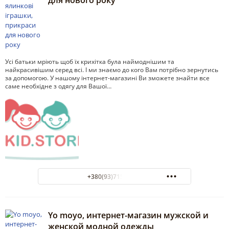
для нового року
Усі батьки мріють щоб їх крихітка була наймоднішим та
найкрасивішим серед всі. І ми знаємо до кого Вам потрібно зернутись
за допомогою. У нашому інтернет-магазині Ви зможете знайти все
саме необхідне з одягу для Вашої…
+380(93)715-96-26
Yo moyo, интернет-магазин мужской и
женской модной одежды