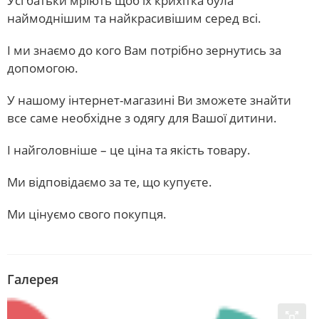
Усі батьки мріють щоб їх крихітка була
наймоднішим та найкрасивішим серед всі.
І ми знаємо до кого Вам потрібно зернутись за
допомогою.
У нашому інтернет-магазині Ви зможете знайти
все саме необхідне з одягу для Вашої дитини.
І найголовніше – це ціна та якість товару.
Ми відповідаємо за те, що купуєте.
Ми цінуємо свого покупця.
Галерея