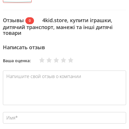
Отзывы
4kid.store, купити іграшки,
0
дитячий транспорт, манежі та інші дитячі
товари
Написать отзыв
Очень плохо
Нормально
Плохо
Хорошо
Отлично
Ваша оценка: