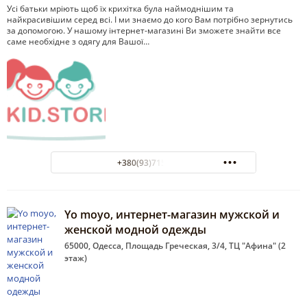
Усі батьки мріють щоб їх крихітка була наймоднішим та
найкрасивішим серед всі. І ми знаємо до кого Вам потрібно зернутись
за допомогою. У нашому інтернет-магазині Ви зможете знайти все
саме необхідне з одягу для Вашої…
+380(93)715-96-26
Yo moyo, интернет-магазин мужской и
женской модной одежды
65000, Одесса, Площадь Греческая, 3/4, ТЦ "Афина" (2
этаж)