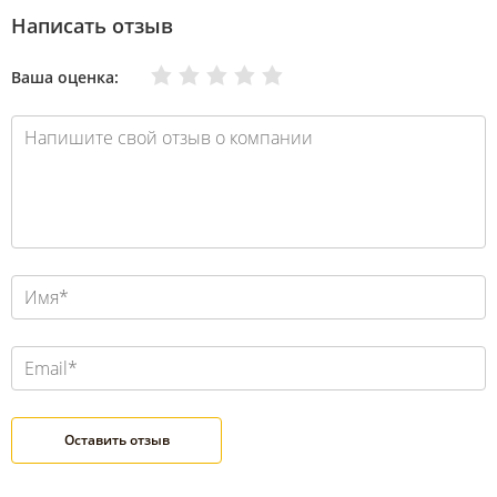
Написать отзыв
Очень плохо
Нормально
Плохо
Хорошо
Отлично
Ваша оценка: