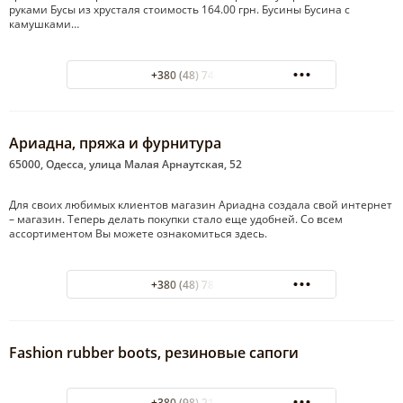
руками Бусы из хрусталя стоимость 164.00 грн. Бусины Бусина с
камушками…
+380 (48) 746-87-66
Ариадна, пряжа и фурнитура
65000, Одесса, улица Малая Арнаутская, 52
Для своих любимых клиентов магазин Ариадна создала свой интернет
– магазин. Теперь делать покупки стало еще удобней. Со всем
ассортиментом Вы можете ознакомиться здесь.
+380 (48) 787-91-52
Fashion rubber boots, резиновые сапоги
+380 (98) 212-75-49