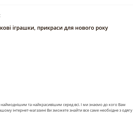
:
нкові іграшки, прикраси для нового року
а наймоднішим та найкрасивішим серед всі. І ми знаємо до кого Вам
ашому інтернет-магазині Ви зможете знайти все саме необхідне з одягу