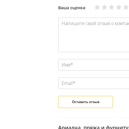
Очень плохо
Нормально
Плохо
Хорошо
Отлично
Ваша оценка:
Ариадна, пряжа и фурниту