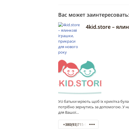
Вас может заинтересовать
4kid.store – яли
Усі батьки мріють щоб їх крихітка бул
потрібно зернутись за допомогою. У н
для Вашої…
+380(93)715-96-26