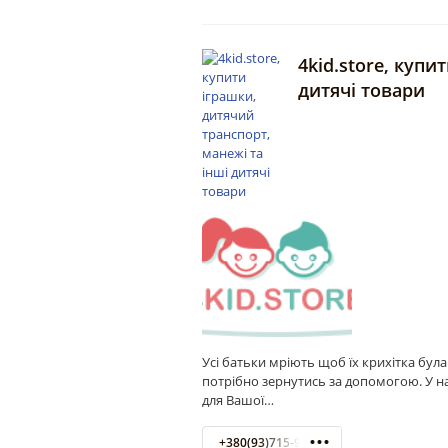
4kid.store, купи
дитячі товари
Усі батьки мріють щоб їх крихітка бул
потрібно зернутись за допомогою. У н
для Вашої…
+380(93)715-96-26