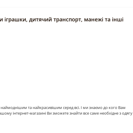
ти іграшки, дитячий транспорт, манежі та інші
а наймоднішим та найкрасивішим серед всі. І ми знаємо до кого Вам
ашому інтернет-магазині Ви зможете знайти все саме необхідне з одягу