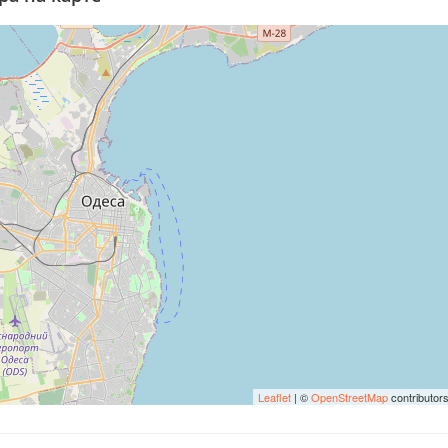
Leaflet
| ©
OpenStreetMap
contributor