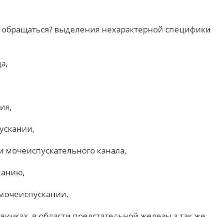
у обращаться? выделения нехарактерной специфики
а,
ия,
ускании,
и мочеиспускательного канала,
канию,
 мочеиспускании,
 яичках, в области предстательной железы а так же