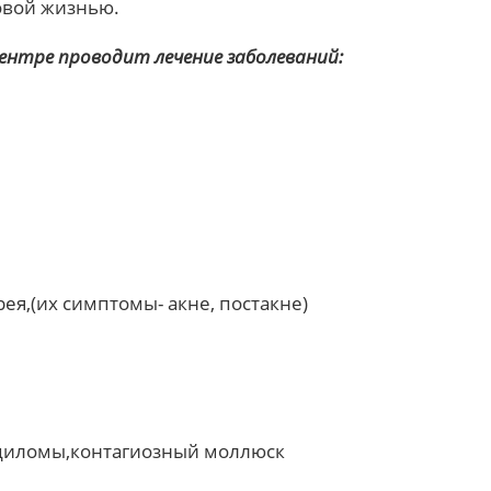
овой жизнью.
ентре проводит лечение заболеваний:
ея,(их симптомы- акне, постакне)
ндиломы,контагиозный моллюск