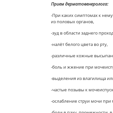
Прием дерматовенеролога:
-При каких симптомах к нем
из половых органов,
-зуд в области заднего проход
-налёт белого цвета во рту,
-различные кожные высыпан
-боль и жжение при мочеисп
-выделения из влагилища ил
-частые позывы к мочеиспус
-ослабление струи мочи при
-боли в паху, промежности, в