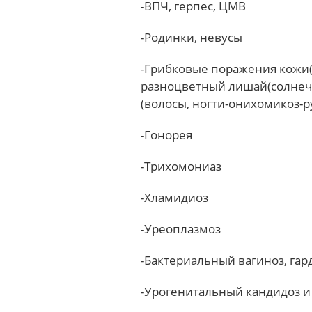
-ВПЧ, герпес, ЦМВ
-Родинки, невусы
-Грибковые поражения кожи
разноцветный лишай(солнеч
(волосы, ногти-онихомикоз-р
-Гонорея
-Трихомониаз
-Хламидиоз
-Уреоплазмоз
-Бактериальный вагиноз, га
-Урогенитальный кандидоз и