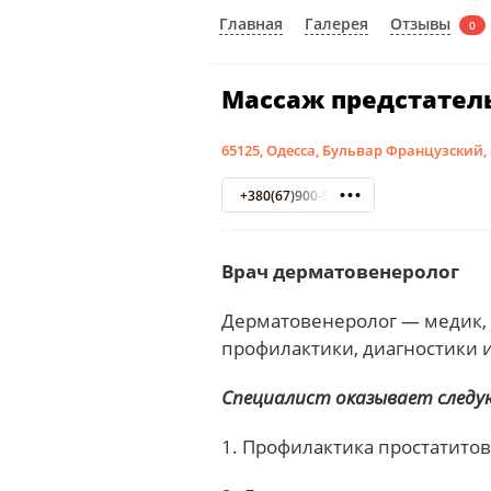
Отзывы
Главная
Галерея
0
Массаж предстател
65125, Одесса, Бульвар Французский, 5
+380(67)900-58-75
Врач дерматовенеролог
Дерматовенеролог — медик,
профилактики, диагностики 
Специалист оказывает следую
1. Профилактика простатитов