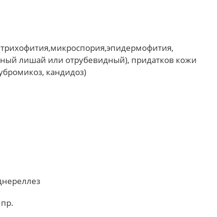
(трихофития,микроспория,эпидермофития,
ный лишай или отрубевидный), придатков кожи
убромикоз, кандидоз)
рднереллез
 пр.