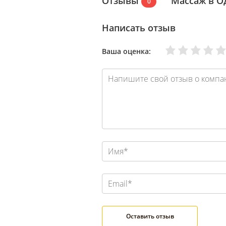
Отзывы
Массаж в О
0
Написать отзыв
Очень плохо
Нормально
Плохо
Хорошо
Отлично
Ваша оценка: