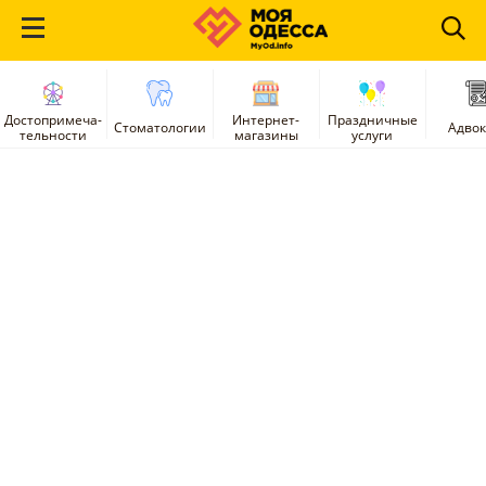
Достопримеча-
Интернет-
Праздничные
Стоматологии
Адво
тельности
магазины
услуги