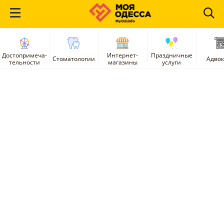
Достопримеча-
Интернет-
Праздничные
Стоматологии
Адво
тельности
магазины
услуги