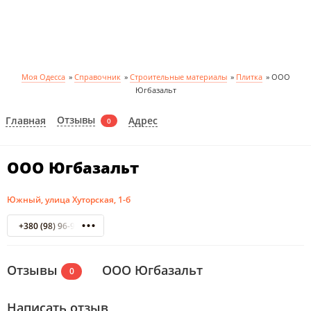
Моя Одесса
»
Справочник
»
Строительные материалы
»
Плитка
»
ООО
Югбазальт
Отзывы
Главная
Адрес
0
ООО Югбазальт
Южный, улица Хуторская, 1-б
+380 (98) 96-97-478
Отзывы
ООО Югбазальт
0
Написать отзыв