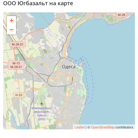
ООО Югбазальт на карте
+
−
Leaflet
| ©
OpenStreetMap
contributors