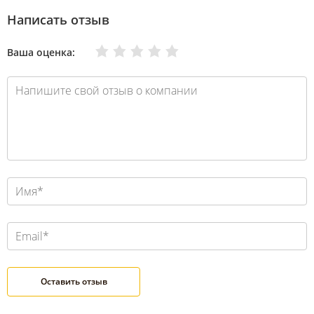
Написать отзыв
Очень плохо
Нормально
Плохо
Хорошо
Отлично
Ваша оценка: