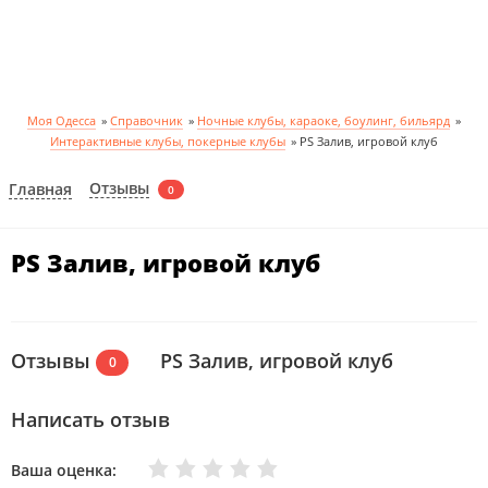
Моя Одесса
»
Справочник
»
Ночные клубы, караоке, боулинг, бильярд
»
Интерактивные клубы, покерные клубы
»
PS Залив, игровой клуб
Отзывы
Главная
0
PS Залив, игровой клуб
Отзывы
PS Залив, игровой клуб
0
Написать отзыв
Очень плохо
Нормально
Плохо
Хорошо
Отлично
Ваша оценка: