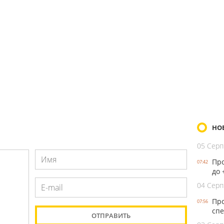
НО
05 Серп
Про
07:42
до 
04 Серп
Про
07:56
спе