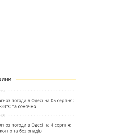
ВИНИ
ня
гноз погоди в Одесі на 05 серпня:
+33°С та сонячно
ня
гноз погоди в Одесі на 4 серпня:
котно та без опадів