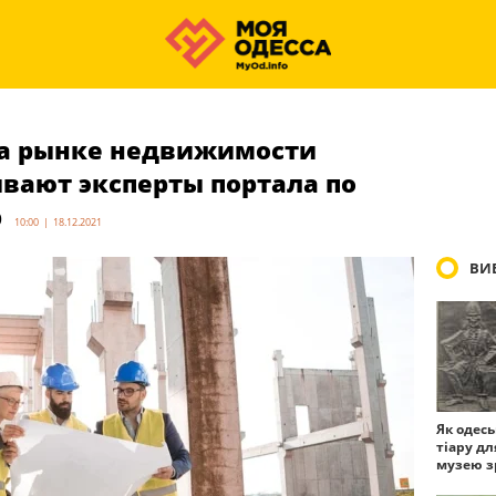
на рынке недвижимости
ывают эксперты портала по
р
10:00 | 18.12.2021
ВИБ
Як одес
тіару дл
музею з