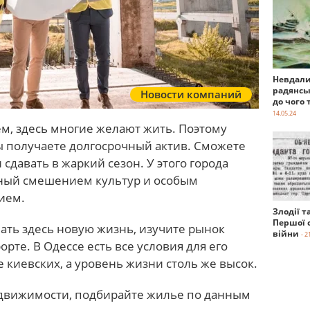
Невдали
радянсь
Новости компаний
до чого 
14.05.24
м, здесь многие желают жить. Поэтому
вы получаете долгосрочный актив. Сможете
и сдавать в жаркий сезон. У этого города
нный смешением культур и особым
ием.
Злодії т
Першої с
ать здесь новую жизнь, изучите рынок
війни
- 2
те. В Одессе есть все условия для его
е киевских, а уровень жизни столь же высок.
едвижимости, подбирайте жилье по данным