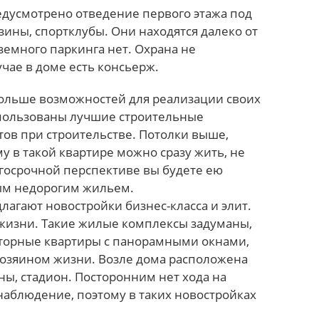
едусмотрено отведение первого этажа под
азины, спортклубы. Они находятся далеко от
дземного паркинга нет. Охрана не
чае в доме есть консьерж.
больше возможностей для реализации своих
спользованы лучшие строительные
ов при строительстве. Потолки выше,
у в такой квартире можно сразу жить, не
лгосрочной перспективе вы будете ею
ым недорогим жильем.
агают новостройки бизнес-класса и элит.
 жизни. Такие жилые комплексы задуманы,
осторные квартиры с панорамными окнами,
 хозяином жизни. Возле дома расположена
аны, стадион. Посторонним нет хода на
наблюдение, поэтому в таких новостройках