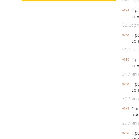
03 Серп
Про
07:49
спе
02 Серп
Про
07:58
сон
01 Серп
Про
07:50
спе
31 Лип
Про
07:38
сон
30 Лип
Сон
07:49
про
29 Лип
Про
07:35
сон