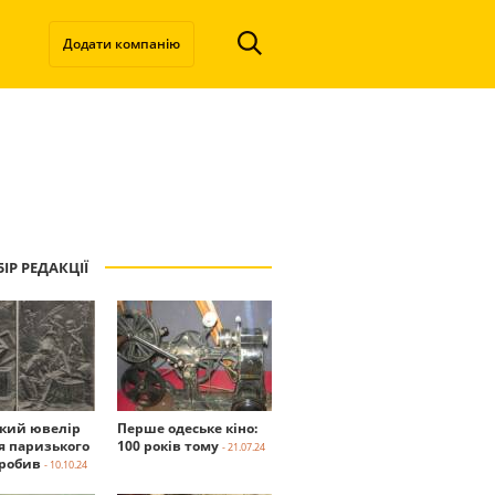
Додати компанію
ІР РЕДАКЦІЇ
ький ювелір
Перше одеське кіно:
я паризького
100 років тому
- 21.07.24
робив
- 10.10.24