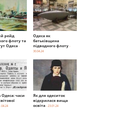
й рейд
Одеса як
кого флоту та
батьківщина
тут Одеса
підводного флоту
-
-
30.04.24
а Одеса: часи
Як для одеситок
вітової
відкрилася вища
освіта
1.04.24
- 23.01.24