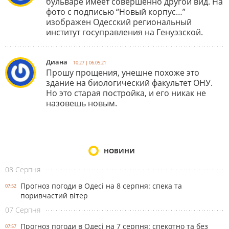
бульваре имеет совершенно другой вид. На
фото с подписью “Новый корпус…”
изображен Одесский региональный
институт госуправления на Генуэзской.
Диана
10:27 | 06.05.21
Прошу прощения, унешне похоже это
здание на биологический факультет ОНУ.
Но это старая постройка, и его никак не
назовешь новым.
НОВИНИ
08 Серпня
Прогноз погоди в Одесі на 8 серпня: спека та
07:52
поривчастий вітер
07 Серпня
Прогноз погоди в Одесі на 7 серпня: спекотно та без
07:57