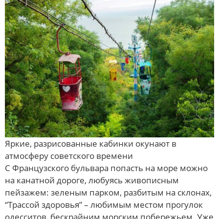
Яркие, разрисованные кабинки окунают в
атмосферу советского времени
С Французского бульвара попасть на море можно
на канатной дороге, любуясь живописным
пейзажем: зеленым парком, разбитым на склонах,
“Трассой здоровья” – любимым местом прогулок
одесситов, бескрайним морским побережьем. Уже