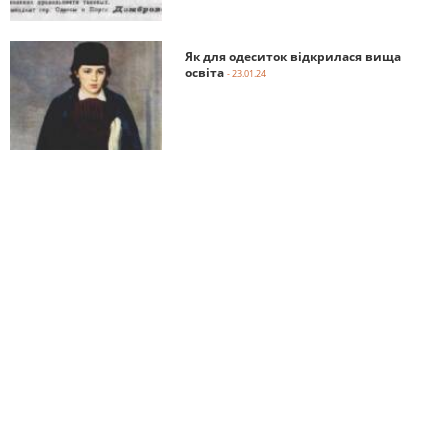
Як для одеситок відкрилася вища
освіта
- 23.01.24