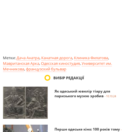
Метки:
Дача Анатра
,
Канатная дорога
,
Клиника Филатова
,
Мавританская Арка
,
Одесская киностудия
,
Университет им.
Мечникова
,
французский бульвар
ВИБІР РЕДАКЦІЇ
Як одеський ювелір тіару для
паризького музею зробив
- 10.10.24
Перше одеське кіно: 100 років тому
-