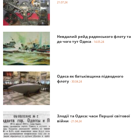
21.07.24
Невдалий рейд радянського флоту та
до чого тут Одеса
- 14.05.24
Одеса як батьківщина підводного
флоту
- 30.04.24
Злодії та Одеса: часи Першої світової
війни
- 21.04.24