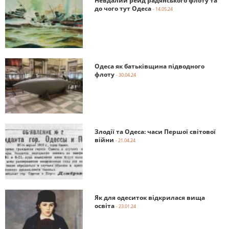
Невдалий рейд радянського флоту та
до чого тут Одеса
- 14.05.24
Одеса як батьківщина підводного
флоту
- 30.04.24
Злодії та Одеса: часи Першої світової
війни
- 21.04.24
Як для одеситок відкрилася вища
освіта
- 23.01.24