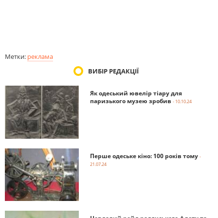
Метки:
реклама
ВИБІР РЕДАКЦІЇ
Як одеський ювелір тіару для
паризького музею зробив
- 10.10.24
Перше одеське кіно: 100 років тому
-
21.07.24