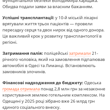
муніципальної безпеки Володимира Харіщака.
Обидва подали заяви за власним бажанням.
Успішні трансплантації:
у 10-й міській лікарні
врятували життя трьох пацієнтів — провели
пересадку серця та двох нирок від одного донора.
Це важливий крок у розвитку трансплантології в
регіоні.
Затримання палія:
поліцейські
затримали
21-
річного чоловіка, який на замовлення підпалював
автомобілі в Одесі та Лиманці. Встановлюють
замовників злочинів.
Фінансові надходження до бюджету:
Одеська
громада отримала
понад 2,8 млн грн за незаконне
користування землею готельним комплексом. На
Одещині у 2025 році зібрано вже 26 млрд грн
єдиного соціального внеску.