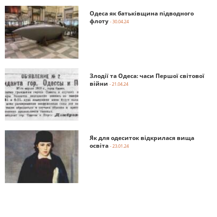
Одеса як батьківщина підводного
флоту
- 30.04.24
Злодії та Одеса: часи Першої світової
війни
- 21.04.24
Як для одеситок відкрилася вища
освіта
- 23.01.24