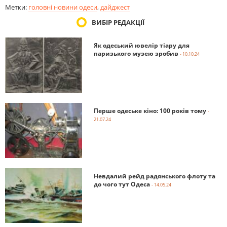
Метки:
головні новини одеси
,
дайджест
ВИБІР РЕДАКЦІЇ
Як одеський ювелір тіару для
паризького музею зробив
- 10.10.24
Перше одеське кіно: 100 років тому
-
21.07.24
Невдалий рейд радянського флоту та
до чого тут Одеса
- 14.05.24