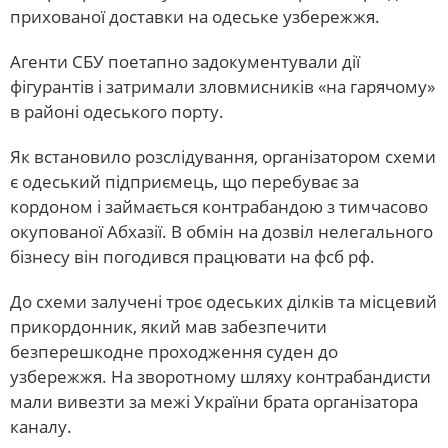
прихованої доставки на одеське узбережжя.
Агенти СБУ поетапно задокументували дії
фігурантів і затримали зловмисників «на гарячому»
в районі одеського порту.
Як встановило розслідування, організатором схеми
є одеський підприємець, що перебуває за
кордоном і займається контрабандою з тимчасово
окупованої Абхазії. В обмін на дозвіл нелегального
бізнесу він погодився працювати на фсб рф.
До схеми залучені троє одеських ділків та місцевий
прикордонник, який мав забезпечити
безперешкодне проходження суден до
узбережжя. На зворотному шляху контрабандисти
мали вивезти за межі України брата організатора
каналу.