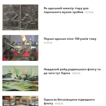
Як одеський ювелір тіару для
паризького музею зробив
- 10.10.24
Перше одеське кіно: 100 років тому
-
21.07.24
Невдалий рейд радянського флоту та
до чого тут Одеса
- 14.05.24
Одеса як батьківщина підводного
флоту
- 30.04.24