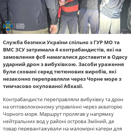
Служба безпеки України спільно з ГУР МО та
ВМС ЗСУ затримала 4 контрабандистів, які на
замовлення фсб намагалися доставити в Одесу
ударний дрон з вибухівкою. Засоби ураження
були сховані серед тютюнових виробів, які
незаконно переправляли через Чорне море з
тимчасово окупованої Абхазії.
Контрабандисти переправляли вибухівку та дрон
на оптоволоконному управлінні через акваторію
Чорного моря. Маршрут пролягав у напрямку
нейтральних вод у районі острова Зміїний, де
товар перевантажували на маломірні катери для