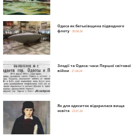
Одеса як батьківщина підводного
флоту
- 30.04.24
Злодії та Одеса: часи Першої світової
війни
- 21.04.24
Як для одеситок відкрилася вища
освіта
- 23.01.24