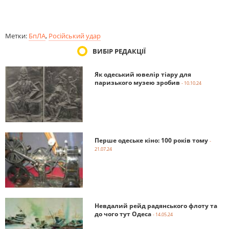
Метки:
БпЛА
,
Російський удар
ВИБІР РЕДАКЦІЇ
Як одеський ювелір тіару для
паризького музею зробив
- 10.10.24
Перше одеське кіно: 100 років тому
-
21.07.24
Невдалий рейд радянського флоту та
до чого тут Одеса
- 14.05.24