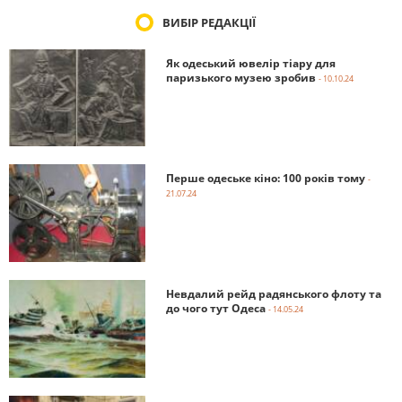
ВИБІР РЕДАКЦІЇ
Як одеський ювелір тіару для
паризького музею зробив
- 10.10.24
Перше одеське кіно: 100 років тому
-
21.07.24
Невдалий рейд радянського флоту та
до чого тут Одеса
- 14.05.24