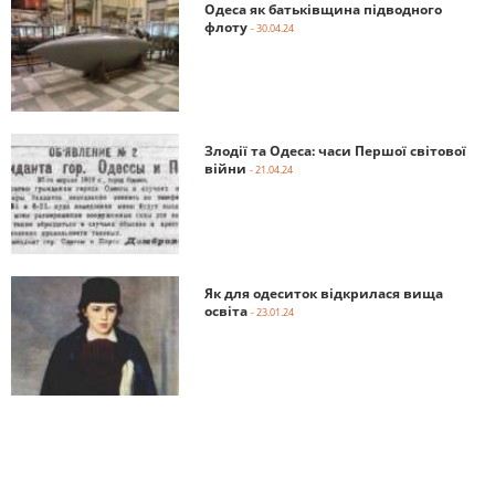
Одеса як батьківщина підводного
флоту
- 30.04.24
Злодії та Одеса: часи Першої світової
війни
- 21.04.24
Як для одеситок відкрилася вища
освіта
- 23.01.24