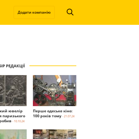
Додати компанію
ІР РЕДАКЦІЇ
ький ювелір
Перше одеське кіно:
я паризького
100 років тому
- 21.07.24
робив
- 10.10.24