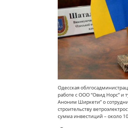
Одесская облгосадминистра
работе с ООО “Овид Норс” и
Аноним Ширкети” о сотрудни
строительству ветроэлектро
сумма инвестиций – около 10