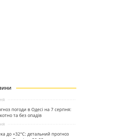
ВИНИ
ня
гноз погоди в Одесі на 7 серпня:
котно та без опадів
ня
ка до +32°С: детальний прогноз