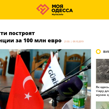
ти построят
нции за 100 млн евро
21:55 | 09.10.2019
ВИБ
Як одес
тіару дл
музею з