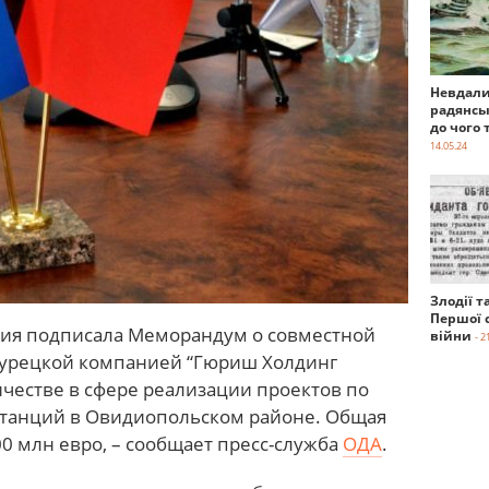
Невдали
радянсь
до чого 
14.05.24
Злодії т
Першої с
ция подписала Меморандум о совместной
війни
- 2
 турецкой компанией “Гюриш Холдинг
честве в сфере реализации проектов по
станций в Овидиопольском районе. Общая
0 млн евро, – сообщает пресс-служба
ОДА
.