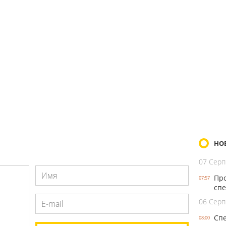
НО
07 Серп
Про
07:57
спе
06 Серп
Спе
08:00