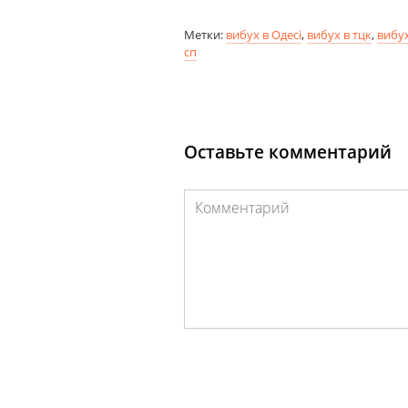
Метки:
вибух в Одесі
,
вибух в тцк
,
вибух
сп
Оставьте комментарий