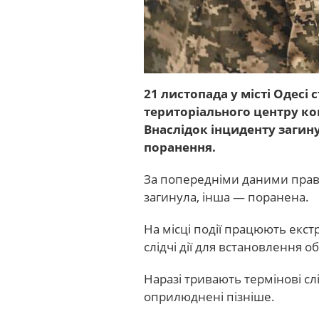
21 листопада у місті Одесі
територіального центру ко
Внаслідок інциденту загин
поранення.
За попередніми даними право
загинула, інша — поранена.
На місці події працюють екст
слідчі дії для встановлення 
Наразі тривають термінові слі
оприлюднені пізніше.