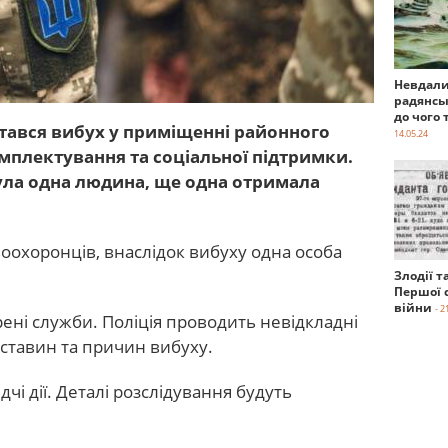
Невдали
радянсь
до чого 
 стався вибух у приміщенні районного
14.05.24
мплектування та соціальної підтримки.
ула одна людина, ще одна отримала
охоронців, внаслідок вибуху одна особа
Злодії т
Першої с
війни
- 2
рені служби. Поліція проводить невідкладні
обставин та причин вибуху.
дчі дії. Деталі розслідування будуть