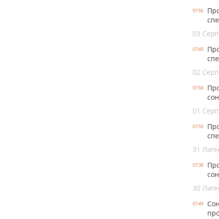
Про
07:56
спе
03 Серп
Про
07:49
спе
02 Серп
Про
07:58
сон
01 Серп
Про
07:50
спе
31 Лип
Про
07:38
сон
30 Лип
Сон
07:49
про