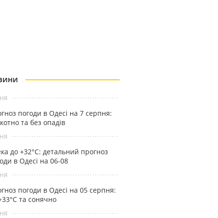
ВИНИ
ня
гноз погоди в Одесі на 7 серпня:
котно та без опадів
ня
ка до +32°С: детальний прогноз
оди в Одесі на 06-08
ня
гноз погоди в Одесі на 05 серпня:
+33°С та сонячно
ня