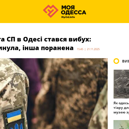
а СП в Одесі стався вибух:
инула, інша поранена
15:45 | 21.11.2025
ВИБ
Як одес
тіару дл
музею з