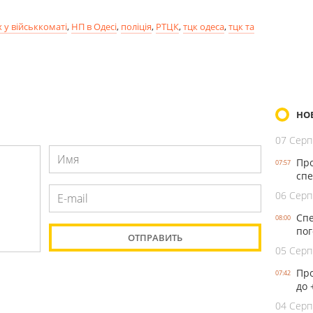
 у військкоматі
,
НП в Одесі
,
поліція
,
РТЦК
,
тцк одеса
,
тцк та
НО
07 Серп
Про
07:57
спе
06 Серп
Спе
08:00
пог
05 Серп
Про
07:42
до 
04 Серп