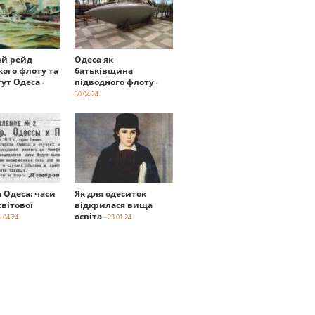
й рейд
Одеса як
кого флоту та
батьківщина
тут Одеса
підводного флоту
-
-
30.04.24
а Одеса: часи
Як для одеситок
вітової
відкрилася вища
освіта
1.04.24
- 23.01.24