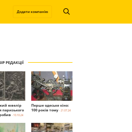
Додати компанію
ІР РЕДАКЦІЇ
ький ювелір
Перше одеське кіно:
я паризького
100 років тому
- 21.07.24
робив
- 10.10.24