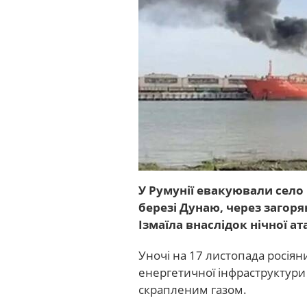
У Румунії евакуювали сел
березі Дунаю, через загоря
Ізмаїла внаслідок нічної ат
Уночі на 17 листопада росіян
енергетичної інфраструктури І
скрапленим газом.