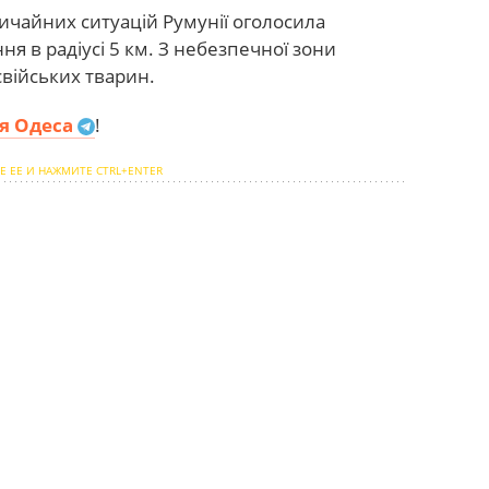
ичайних ситуацій Румунії оголосила
я в радіусі 5 км. З небезпечної зони
свійських тварин.
я Одеса
!
Е ЕЕ И НАЖМИТЕ CTRL+ENTER