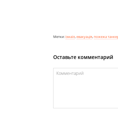
Метки:
ізмаїл
,
евакуація
,
пожежа танке
Оставьте комментарий