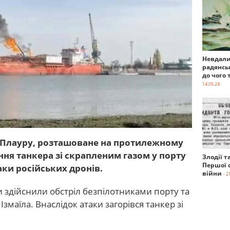
Невдали
радянсь
до чого 
14.05.24
о Плауру, розташоване на протилежному
ння танкера зі скрапленим газом у порту
Злодії т
Першої с
аки російських дронів.
війни
- 2
и здійснили обстріл безпілотниками порту та
змаїла. Внаслідок атаки загорівся танкер зі