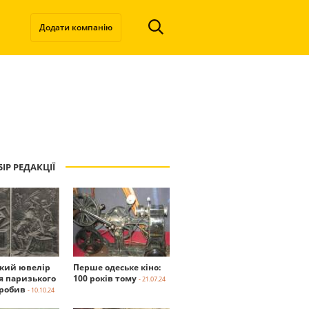
Додати компанію
ІР РЕДАКЦІЇ
ький ювелір
Перше одеське кіно:
я паризького
100 років тому
- 21.07.24
робив
- 10.10.24