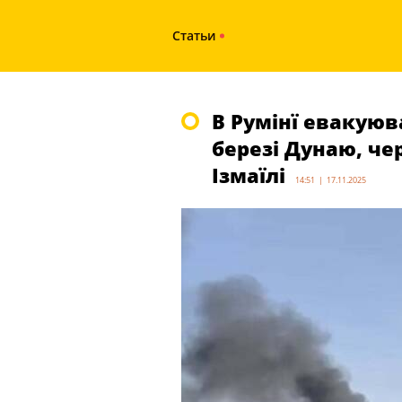
Статьи
В Румінї евакую
березі Дунаю, че
Ізмаїлі
14:51 | 17.11.2025