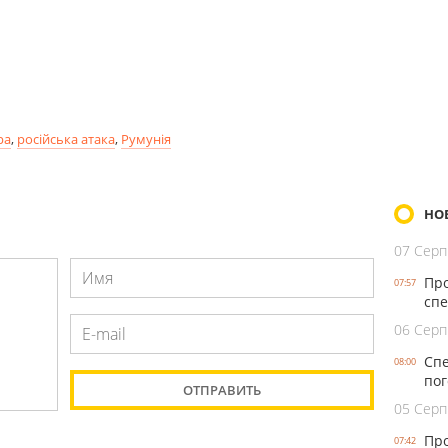
ра
,
російська атака
,
Румунія
НО
07 Серп
Про
07:57
спе
06 Серп
Спе
08:00
пог
05 Серп
Про
07:42