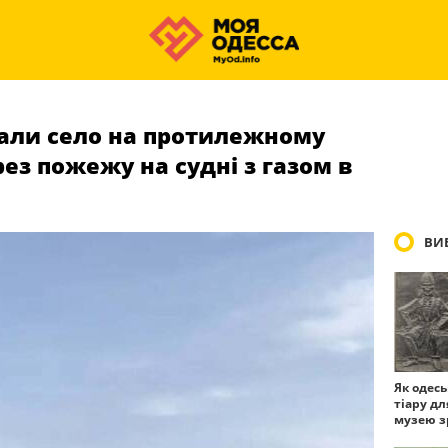
вали село на протилежному
рез пожежу на судні з газом в
ВИБ
Як одес
тіару дл
музею з