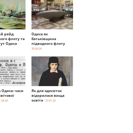
й рейд
Одеса як
кого флоту та
батьківщина
тут Одеса
підводного флоту
-
-
30.04.24
а Одеса: часи
Як для одеситок
вітової
відкрилася вища
освіта
1.04.24
- 23.01.24