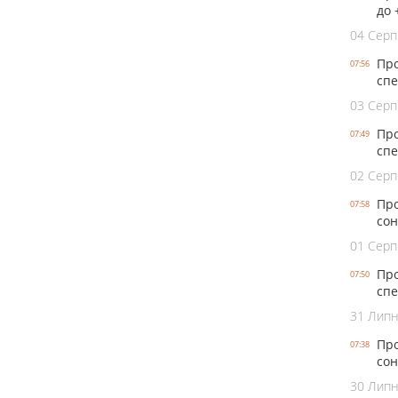
до 
04 Серп
Про
07:56
спе
03 Серп
Про
07:49
спе
02 Серп
Про
07:58
сон
01 Серп
Про
07:50
спе
31 Лип
Про
07:38
сон
30 Лип