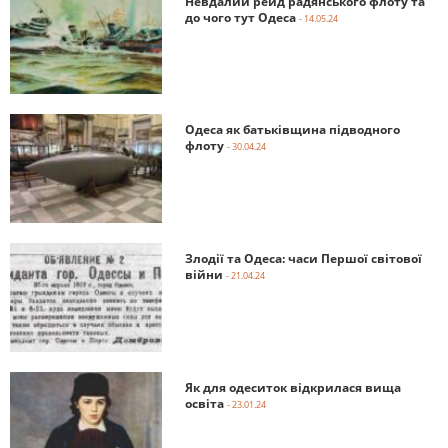
Невдалий рейд радянського флоту та
до чого тут Одеса
- 14.05.24
Одеса як батьківщина підводного
флоту
- 30.04.24
Злодії та Одеса: часи Першої світової
війни
- 21.04.24
Як для одеситок відкрилася вища
освіта
- 23.01.24