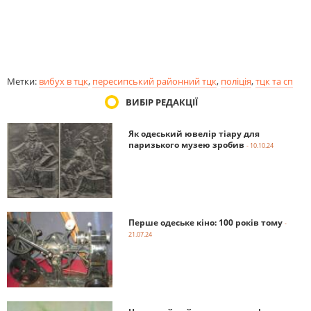
Метки:
вибух в тцк
,
пересипський районний тцк
,
поліція
,
тцк та сп
ВИБІР РЕДАКЦІЇ
Як одеський ювелір тіару для
паризького музею зробив
- 10.10.24
Перше одеське кіно: 100 років тому
-
21.07.24