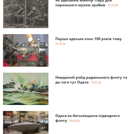
Як одеський ювелір тіару для
паризького музею зробив
- 10.10.24
Перше одеське кіно: 100 років тому
-
21.07.24
Невдалий рейд радянського флоту та
до чого тут Одеса
- 14.05.24
Одеса як батьківщина підводного
флоту
- 30.04.24