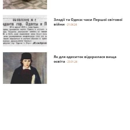
Злодії та Одеса: часи Першої світової
війни
- 21.04.24
Як для одеситок відкрилася вища
освіта
- 23.01.24