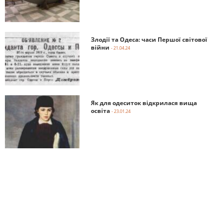
Злодії та Одеса: часи Першої світової
війни
- 21.04.24
Як для одеситок відкрилася вища
освіта
- 23.01.24