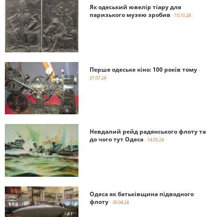
Як одеський ювелір тіару для
паризького музею зробив
- 10.10.24
Перше одеське кіно: 100 років тому
-
21.07.24
Невдалий рейд радянського флоту та
до чого тут Одеса
- 14.05.24
Одеса як батьківщина підводного
флоту
- 30.04.24