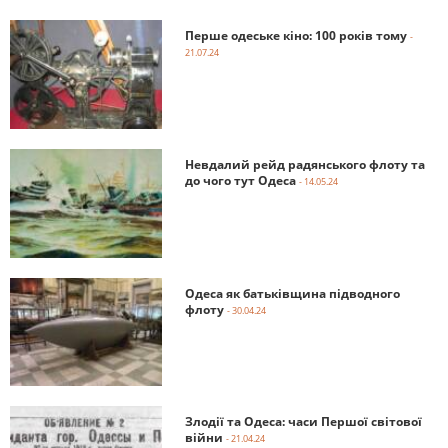
Перше одеське кіно: 100 років тому
-
21.07.24
Невдалий рейд радянського флоту та
до чого тут Одеса
- 14.05.24
Одеса як батьківщина підводного
флоту
- 30.04.24
Злодії та Одеса: часи Першої світової
війни
- 21.04.24