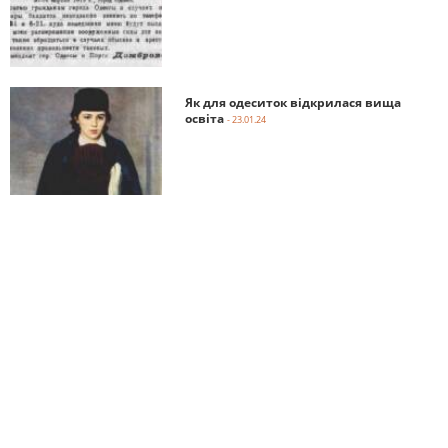
Як для одеситок відкрилася вища
освіта
- 23.01.24