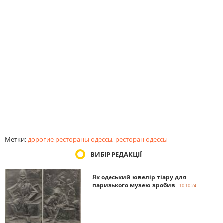
Метки:
дорогие рестораны одессы
,
ресторан одессы
ВИБІР РЕДАКЦІЇ
Як одеський ювелір тіару для
паризького музею зробив
- 10.10.24