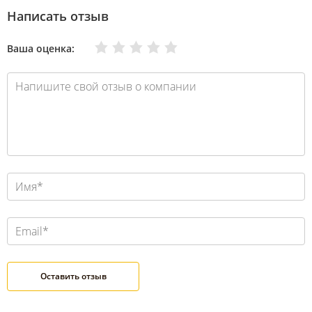
Написать отзыв
Очень плохо
Нормально
Плохо
Хорошо
Отлично
Ваша оценка: