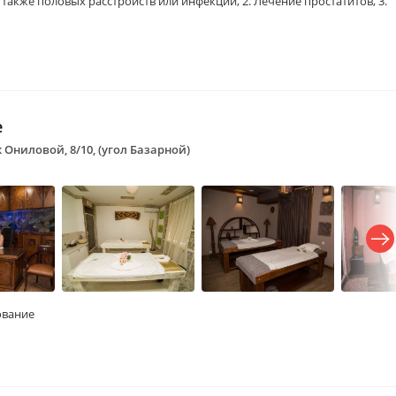
а также половых расстройств или инфекций, 2. Лечение простатитов, 3.
е
к Ониловой, 8/10, (угол Базарной)
ование