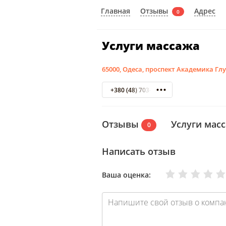
Отзывы
Главная
Адрес
0
Услуги массажа
65000, Одеса, проспект Академика Глу
+380 (48) 703-30-69
Отзывы
Услуги мас
0
Написать отзыв
Очень плохо
Нормально
Плохо
Хорошо
Отлично
Ваша оценка: