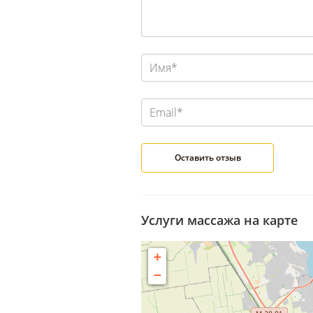
Услуги массажа на карте
+
−