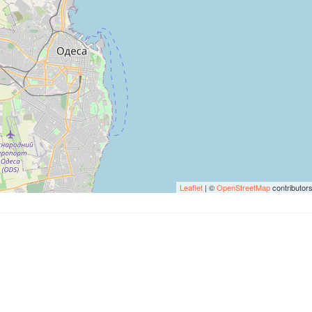
Leaflet
| ©
OpenStreetMap
contributor