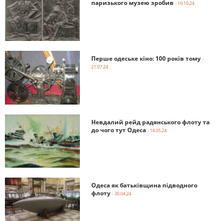
паризького музею зробив
- 10.10.24
Перше одеське кіно: 100 років тому
-
21.07.24
Невдалий рейд радянського флоту та
до чого тут Одеса
- 14.05.24
Одеса як батьківщина підводного
флоту
- 30.04.24