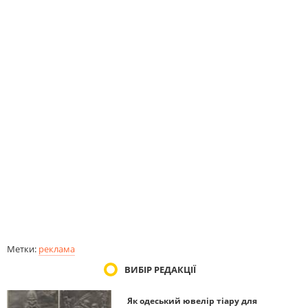
Метки:
реклама
ВИБІР РЕДАКЦІЇ
Як одеський ювелір тіару для