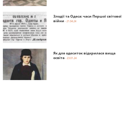
Злодії та Одеса: часи Першої світової
війни
- 21.04.24
Як для одеситок відкрилася вища
освіта
- 23.01.24