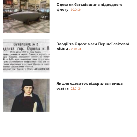
Одеса як батьківщина підводного
флоту
- 30.04.24
Злодії та Одеса: часи Першої світової
війни
- 21.04.24
Як для одеситок відкрилася вища
освіта
- 23.01.24