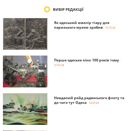
ВИБІР РЕДАКЦІЇ
Як одеський ювелір тіару для
паризького музею зробив
- 10.10.24
Перше одеське кіно: 100 років тому
-
21.07.24
Невдалий рейд радянського флоту та
до чого тут Одеса
- 14.05.24