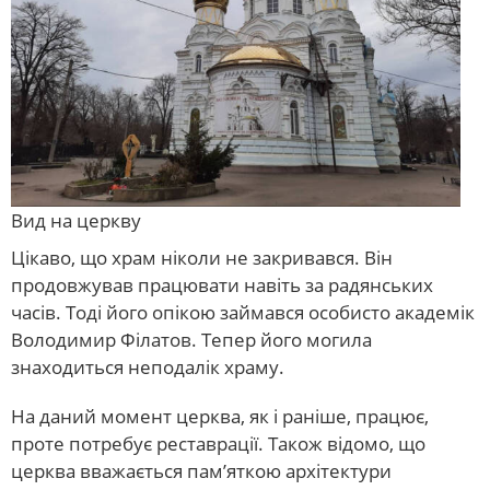
Вид на церкву
Цікаво, що храм ніколи не закривався. Він
продовжував працювати навіть за радянських
часів. Тоді його опікою займався особисто академік
Володимир Філатов. Тепер його могила
знаходиться неподалік храму.
На даний момент церква, як і раніше, працює,
проте потребує реставрації. Також відомо, що
церква вважається пам’яткою архітектури