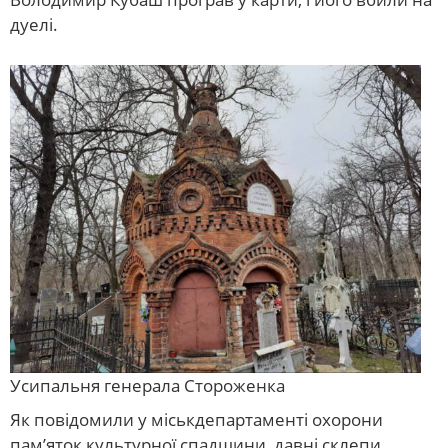
дуелі.
Усипальня генерала Стороженка
Як повідомили у міськдепартаменті охорони
пам’яток культурної спадщини, давні склепи