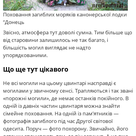
Поховання загиблих моряків канонерської лодки
“Донець
Звісно, атмосфера тут доволі сумна. Тим більше що
від старовини залишилось не так багато, і
більшість могил виглядає не надто
упорядкованими.
Що ще тут цікавого
Не всі могили на цьому цвинтарі насправді є
могилами у звичному сенсі. Трапляються і так звані
«порожні могили», де немає останків покійного. В
одній із давніх частин цвинтаря можна знайти
сімейне поховання. На одній із пам’ятників —
фотографія загиблого під час Другої світової
одесита. Поруч — фото похорону. Звичайно, його