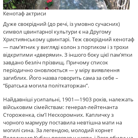
Кенотаф актриси
Дуже своєрідний (до речі, із умовно сучасних)
символ цвинтарної культури є на Другому
Християнському цвинтарі. Теж своєрідний кенотаф
— пам’ятник у вигляді колон з портиком і з трохи
відкритими «дверями». З іншого боку цієї пам’ятки
завдано безліч прізвищ. Причому список
періодично оновлюється — у міру виявлення
загиблих. Його назва говорить сама за себе –
“Братська могила політкаторжан”.
Найдавніші усипальні, 1901—1903 років, належать
військовим сімействам: генерал-лейтенанта
Стороженка, сім’ї Нескоромних. Капличку з
чорного мармуру поставила невтішна мати на
могилі сина. За легендою, молодий корнет
Володимир Кубаш програв у карти, і його вбили на