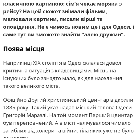
класичною картиною: сім’я чекає моряка з
рейсу? На цей сюжет знімали фільми,
малювали картини, писали вірші та
оповідання. Не є чимось новим це і для Одеси, і
саме тут ви зможете знайти “алею дружин”.
Поява місця
Наприкінці XIX століття в Одесі склалася доволі
критична ситуація з кладовищами. Місць на
існуючих було занадто мало, як для населення
такого великого міста.
Офіційно Другий християнський цвинтар відкрили
1885 року. Такий указ надав міський голова Одеси
Григорій Маразлі. На той момент Перший цвинтар
був переповнений. А в місті налічувалося чимало
загиблих від холери та війни, тіла яких уже не було