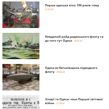
Перше одеське кіно: 100 років тому
-
21.07.24
Невдалий рейд радянського флоту та
до чого тут Одеса
- 14.05.24
Одеса як батьківщина підводного
флоту
- 30.04.24
Злодії та Одеса: часи Першої світової
війни
- 21.04.24