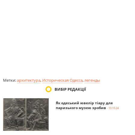
Метки:
архитектура
,
Историческая Одесса
,
легенды
ВИБІР РЕДАКЦІЇ
Як одеський ювелір тіару для
паризького музею зробив
- 10.10.24