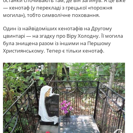
останки спочивають там, де він загинув. А це вже
— кенотаф (у перекладі з грецької «порожня
могила»), тобто символічне поховання.
Один із найвідоміших кенотафів на Другому
цвинтарі — на згадку про Віру Холодну. Її могила
була знищена разом із іншими на Першому
Християнському. Тепер є тільки кенотаф.