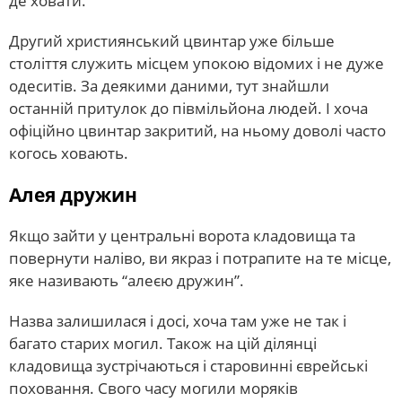
де ховати.
Другий християнський цвинтар уже більше
століття служить місцем упокою відомих і не дуже
одеситів. За деякими даними, тут знайшли
останній притулок до півмільйона людей. І хоча
офіційно цвинтар закритий, на ньому доволі часто
когось ховають.
Алея дружин
Якщо зайти у центральні ворота кладовища та
повернути наліво, ви якраз і потрапите на те місце,
яке називають “алеєю дружин”.
Назва залишилася і досі, хоча там уже не так і
багато старих могил. Також на цій ділянці
кладовища зустрічаються і старовинні єврейські
поховання. Свого часу могили моряків