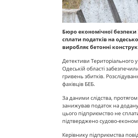
Бюро економічної безпеки 
сплати податків на одеськ
виробляє бетонні конструкц
Детективи Територіального у
Одеській області забезпечил
гривень збитків. Розслідуван
фахівців БЕБ.
За даними слідства, протяго
занижував податок на додану 
цього підприємство не сплат
підтверджено судово-економ
Керівнику підприємства пові