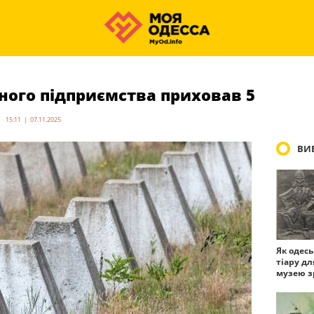
ного підприємства приховав 5
15:11 | 07.11.2025
ВИБ
Як одес
тіару дл
музею з