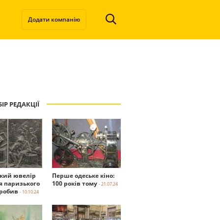
Додати компанію
ІР РЕДАКЦІЇ
ький ювелір
Перше одеське кіно:
я паризького
100 років тому
- 21.07.24
робив
- 10.10.24