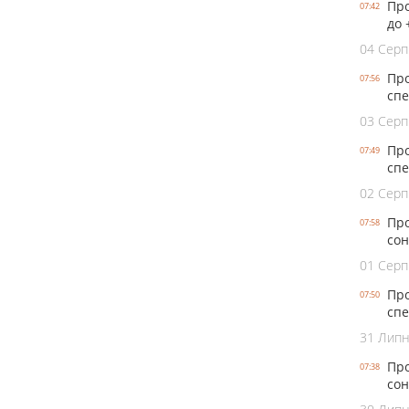
Про
07:42
до 
04 Серп
Про
07:56
спе
03 Серп
Про
07:49
спе
02 Серп
Про
07:58
сон
01 Серп
Про
07:50
спе
31 Лип
Про
07:38
сон