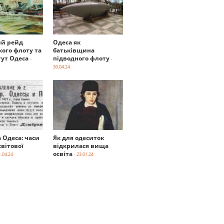
й рейд
Одеса як
кого флоту та
батьківщина
тут Одеса
підводного флоту
-
-
30.04.24
а Одеса: часи
Як для одеситок
вітової
відкрилася вища
освіта
1.04.24
- 23.01.24