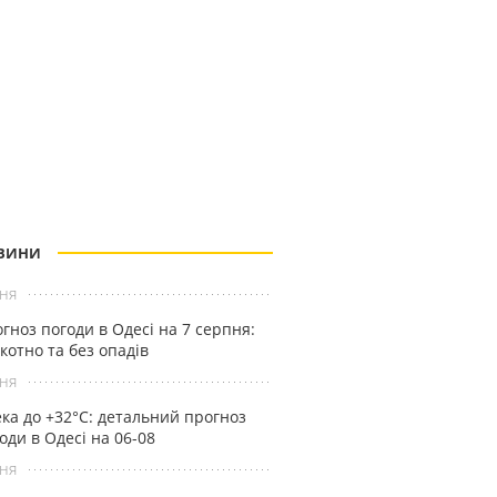
ВИНИ
ня
гноз погоди в Одесі на 7 серпня:
котно та без опадів
ня
ка до +32°С: детальний прогноз
оди в Одесі на 06-08
ня