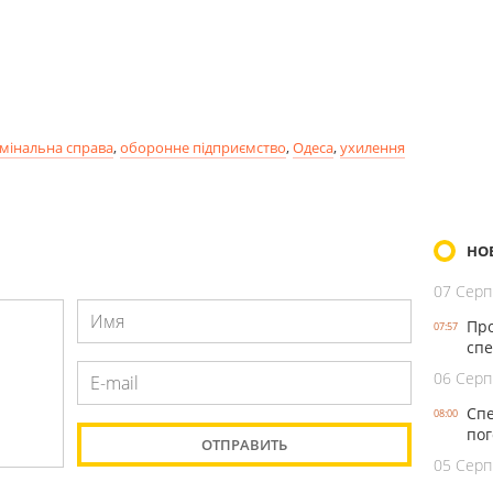
мінальна справа
,
оборонне підприємство
,
Одеса
,
ухилення
НО
07 Серп
Про
07:57
спе
06 Серп
Спе
08:00
пог
05 Серп