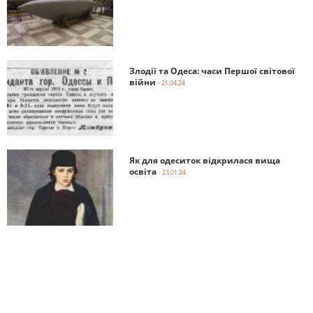
Злодії та Одеса: часи Першої світової
війни
- 21.04.24
Як для одеситок відкрилася вища
освіта
- 23.01.24