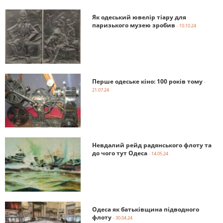
Як одеський ювелір тіару для
паризького музею зробив
- 10.10.24
Перше одеське кіно: 100 років тому
-
21.07.24
Невдалий рейд радянського флоту та
до чого тут Одеса
- 14.05.24
Одеса як батьківщина підводного
флоту
- 30.04.24