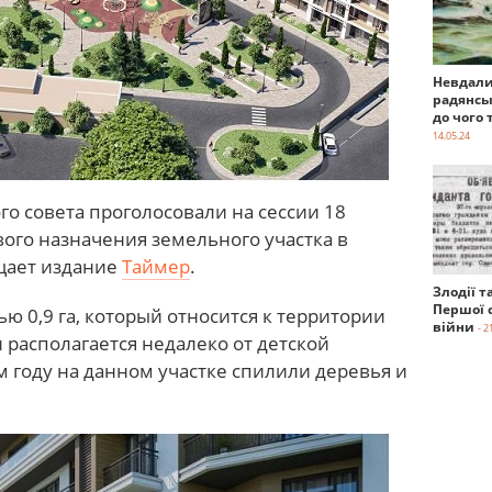
Невдали
радянсь
до чого 
14.05.24
го совета проголосовали на сессии 18
ого назначения земельного участка в
бщает издание
Таймер
.
Злодії т
Першої с
ю 0,9 га, который относится к территории
війни
- 2
 располагается недалеко от детской
м году на данном участке спилили деревья и