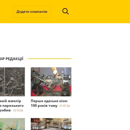
Додати компанію
ІР РЕДАКЦІЇ
ький ювелір
Перше одеське кіно:
я паризького
100 років тому
- 21.07.24
робив
- 10.10.24