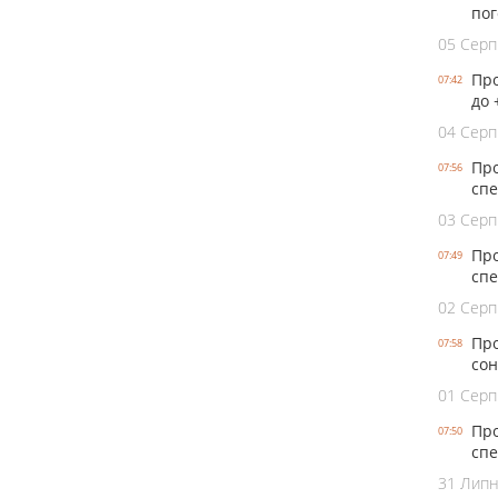
пог
05 Серп
Про
07:42
до 
04 Серп
Про
07:56
спе
03 Серп
Про
07:49
спе
02 Серп
Про
07:58
сон
01 Серп
Про
07:50
спе
31 Лип