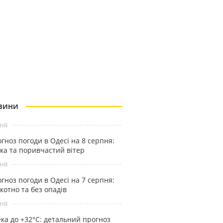
ВИНИ
ня
гноз погоди в Одесі на 8 серпня:
ка та поривчастий вітер
ня
гноз погоди в Одесі на 7 серпня:
котно та без опадів
ня
ка до +32°С: детальний прогноз