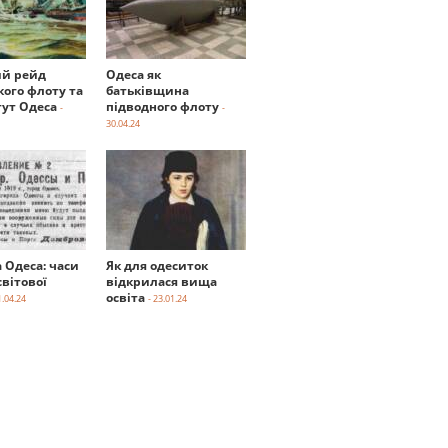
й рейд
Одеса як
кого флоту та
батьківщина
тут Одеса
підводного флоту
-
-
30.04.24
а Одеса: часи
Як для одеситок
вітової
відкрилася вища
освіта
1.04.24
- 23.01.24