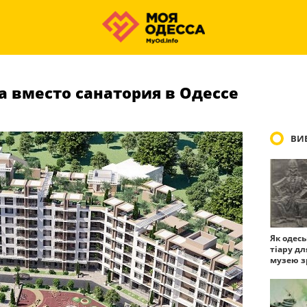
а вместо санатория в Одессе
ВИБ
Як одес
тіару дл
музею з