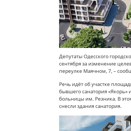
Депутаты Одесского городско
сентября за изменение целев
переулке Маячном, 7, – соо
Речь идёт об участке площадь
бывшего санатория «Якорь» и
больницы им. Резника. В это
снесли здания санатория.