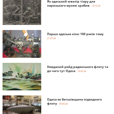
Як одеський ювелір тіару для
паризького музею зробив
- 10.10.24
Перше одеське кіно: 100 років тому
-
21.07.24
Невдалий рейд радянського флоту та
до чого тут Одеса
- 14.05.24
Одеса як батьківщина підводного
флоту
- 30.04.24