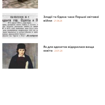
Злодії та Одеса: часи Першої світової
війни
- 21.04.24
Як для одеситок відкрилася вища
освіта
- 23.01.24