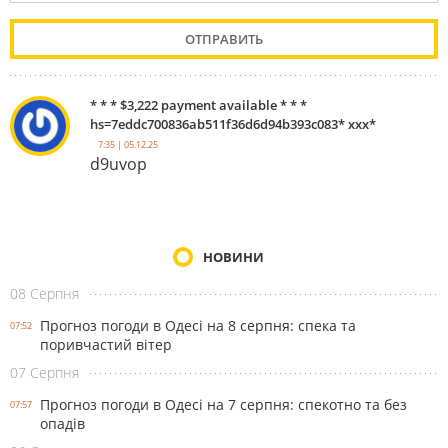
* * * $3,222 payment available * * *
hs=7eddc700836ab511f36d6d94b393c083* ххх*
7:35 | 05.12.25
d9uvop
НОВИНИ
08 Серпня
Прогноз погоди в Одесі на 8 серпня: спека та
07:52
поривчастий вітер
07 Серпня
Прогноз погоди в Одесі на 7 серпня: спекотно та без
07:57
опадів